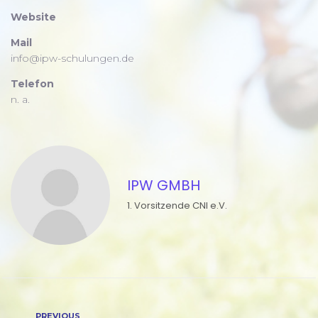
Website
Mail
info@ipw-schulungen.de
Telefon
n. a.
IPW GMBH
Previous
PREVIOUS