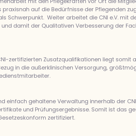
menarbeit mit den Pflegekräften vor Ort die Mitg
us praxisnah auf die Bedürfnisse der Pflegenden zu
ls Schwerpunkt. Weiter arbeitet die CNI e.V. mit 
g und damit der Qualitativen Verbesserung der Fa
CNI-zertifizierten Zusatzqualifikationen liegt somit
ezug in die außerklinischen Versorgung, größtmög
edienstmitarbeiter.
 und einfach gehaltene Verwaltung innerhalb der CNI
rtifikate und Prüfungsergebnisse. Somit ist das ge
esetzeskonform zertifiziert.