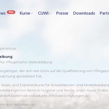
ews
Kurse
CUWI
Presse
Downloads
Part
sinstitute
eibung
für Pflegerische Weiterbildung
ngsträger, der sich seit 2004 auf die Qualifizierung von Pflegep
atmung spezialisiert hat.
Basis- und Expertenkurse für Erwachsenen- und Kinderkrankenpf
rbildungen im Bereich Hygiene und Recht. Unser Kurse finden
ätzlich bieten wir individuelle Inhouse-Schulungen an.
/www.ipw-seminare.de