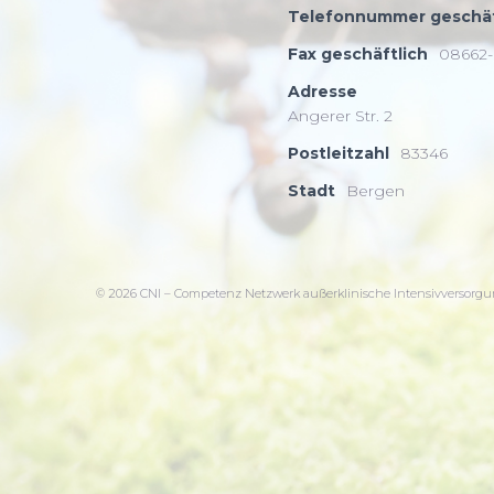
Telefonnummer geschäf
Fax geschäftlich
08662-
Adresse
Angerer Str. 2
Postleitzahl
83346
Stadt
Bergen
© 2026 CNI – Competenz Netzwerk außerklinische Intensivversorgun