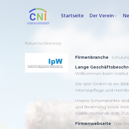
Skip
to
Startseite
Der Verein
N
content
Return to Directory
Firmenbranche
Schulung
Lange Geschäftsbeschr
WIllkommen beim Institut 
Die IpW GmbH ist ein Bildu
Intensivpflege und Heimbe
Unsere Schwerpunkte sind 
und Beatmung sowie Weite
Süddeutschlands statt. Zus
Firmenwebseite
http:/