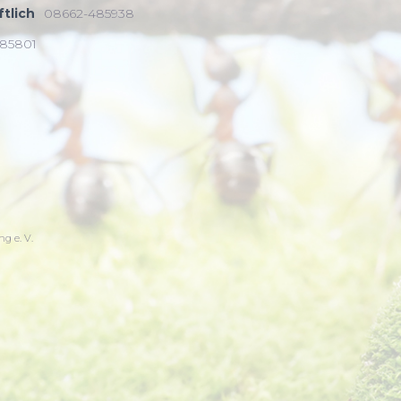
tlich
08662-485938
85801
g e. V.